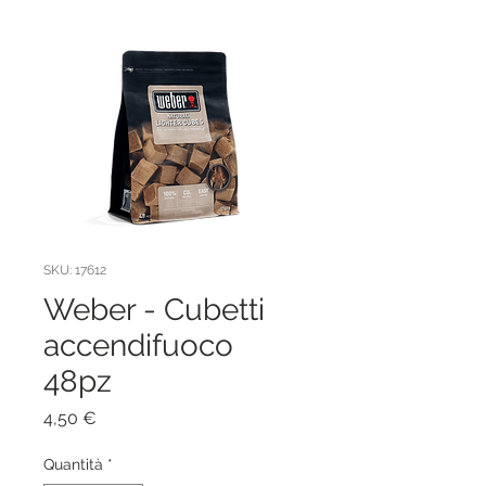
SKU: 17612
Weber - Cubetti
accendifuoco
48pz
Prezzo
4,50 €
Quantità
*