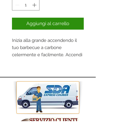
Aggiungi al carrello
Inizia alla grande accendendo il
tuo barbecue a carbone
celermente e facilmente. Accendi
un paio di cubetti eco-sostenibili e
mettili in una ciminiera
d’accensione ricoprendoli con
qualche bricchetto, per accenderli
rapidamente, in modo sicuro e
senza alcun sforzo.