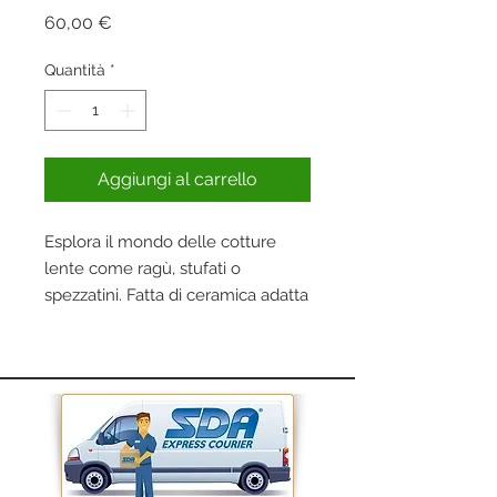
Prezzo
60,00 €
Quantità
*
Aggiungi al carrello
Esplora il mondo delle cotture
lente come ragù, stufati o
spezzatini. Fatta di ceramica adatta
alle alte temperature, la
casseruola può essere usata
all'interno del barbecue e la
superficie liscia evita che il cibo si
attacchi. Il coperchio in dotazione
trattiene il calore all'interno per
una cottura ottimale.