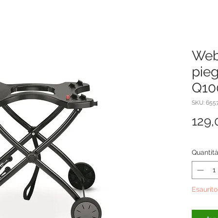
Webe
pieg
Q10
SKU: 655
129,
Quantit
Esaurito