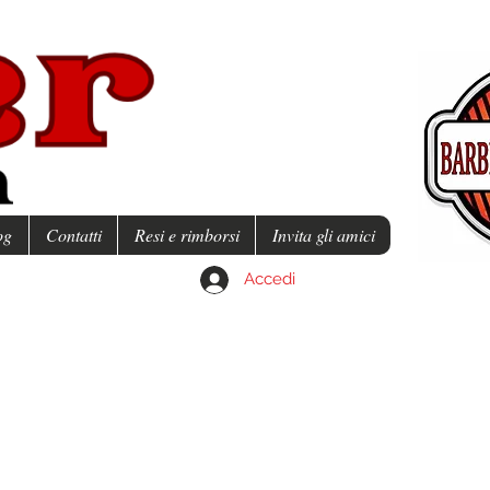
og
Contatti
Resi e rimborsi
Invita gli amici
Accedi