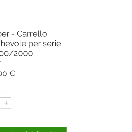
r - Carrello
hevole per serie
00/2000
7
Prezzo
00 €
à
*