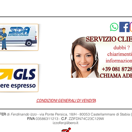
CONDIZIONI GENERALI DI VENDITA
FER
di
Ferdinando Izzo
- via Ponte Persica, 18/H - 80053 Castellammare di Stabia
P.IVA
03586311213 -
C.F
. ZZIFDN74C23C129W
izzofer@libero.it