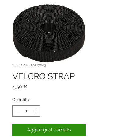
SKU: 8011439717003
VELCRO STRAP
Prezzo
4,50 €
Quantità
*
Aggiungi al carrello