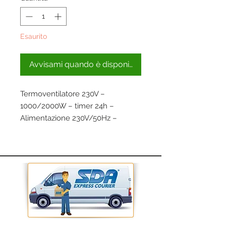
Esaurito
Avvisami quando è disponibile
Termoventilatore 230V –
1000/2000W – timer 24h –
Alimentazione 230V/50Hz –
Potenza (W) 1000/2000 –
Selezioni 2 – Oscillazione no –
Peso netto prodotto (Kg) 1,2 –
Dimensioni prodotto (cm)
22x15x29