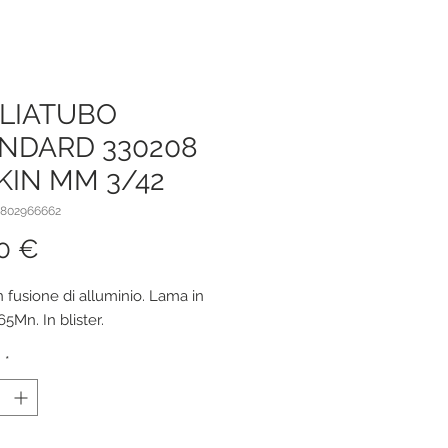
LIATUBO
NDARD 330208
IN MM 3/42
1802966662
Prezzo
0 €
n fusione di alluminio. Lama in
65Mn. In blister.
à
*