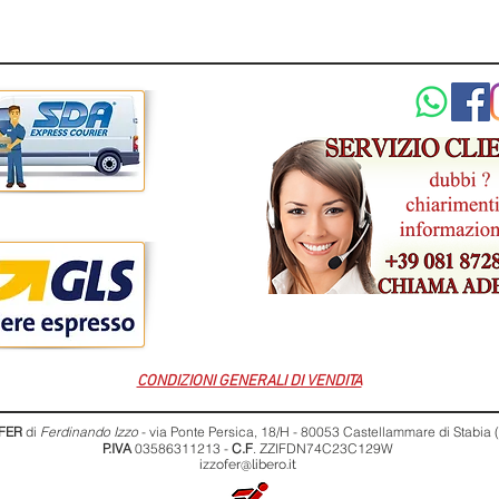
CONDIZIONI GENERALI DI VENDITA
FER
di
Ferdinando Izzo
- via Ponte Persica, 18/H - 80053 Castellammare di Stabia
P.IVA
03586311213 -
C.F
. ZZIFDN74C23C129W
izzofer@libero.it