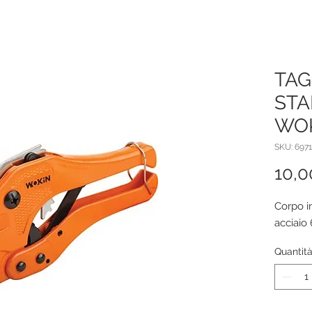
TAG
STA
WOK
SKU: 697
10,0
Corpo i
acciaio 
Quantit