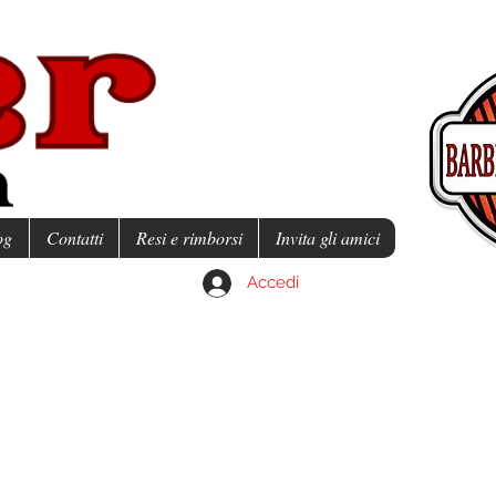
og
Contatti
Resi e rimborsi
Invita gli amici
Accedi