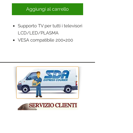
Aggiungi al carrello
Supporto TV per tutti i televisori
LCD/LED/PLASMA
VESA compatibile 200×200
Motion TV brackets
Raggio d’inclinazione +5° ~ -12°
Raggio di rotazione +90° ~ -90°
Regolazione del livello +3° ~ -3°