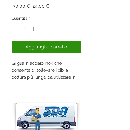
Prezzo
Prezzo
 30,00 € 
24,00 €
regolare
scontato
Quantità
*
Aggiungi al carrello
Griglia in acciaio inox che
consente di sollevare i cibi a
cottura più lunga. da utilizzare in
abbinamento con l'art 6561