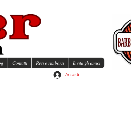
og
Contatti
Resi e rimborsi
Invita gli amici
Accedi