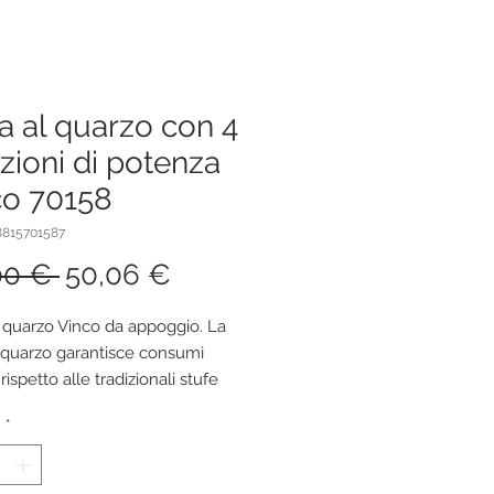
a al quarzo con 4
zioni di potenza
co 70158
8815701587
Prezzo
Prezzo
00 € 
50,06 €
regolare
scontato
l quarzo Vinco da appoggio. La
l quarzo garantisce consumi
 rispetto alle tradizionali stufe
istenza elettrica, fornendo
à
*
amento direttamente agli oggetti
ne posti in prossimità, anzichè
 circostante. La disposizione