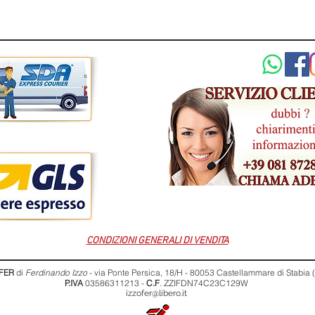
CONDIZIONI GENERALI DI VENDITA
FER
di
Ferdinando Izzo
- via Ponte Persica, 18/H - 80053 Castellammare di Stabia
P.IVA
03586311213 -
C.F
. ZZIFDN74C23C129W
izzofer@libero.it