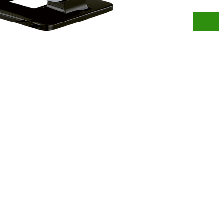
orizzont
utile pe
una dif
verso l’
antiriba
potenz