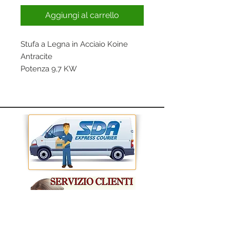
Aggiungi al carrello
Stufa a Legna in Acciaio Koine
Antracite
Potenza 9,7 KW
Vol. riscaldabile 126m2
Bocca carico 28x18cm
Uscita fumi 120mm
Consumo 2.5 Kg/h
46x38xH77 cm
Struttura in acciaio
Camera di combustione in
refrattario
Certificazione Eco-Design
Colore Antracite