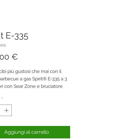
it E-335
0915
Prezzo
,00 €
ibi più gustosi che mai con il
arbecue a gas Spirit® E-335 a 3
ori con Sear Zone e bruciatore
e. Crea gustose striature marcate
à
*
e, pesce e verdure con i due
ri Boost che rilasciano il 40% di
 in più nella Sear Zone. Accendi
lità ogni bruciatore con una sola
azie all'accensione Snap-Jet e
Aggiungi al carrello
on precisione il calore grazie a