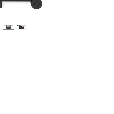
una ga
dalla pi
meglio 
varietà
agganci
separata
Trasfor
cocotte
molto al
cottura
compati
persona
(venduti
laterali
“martell
comodam
più picc
piatti, 