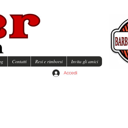
og
Contatti
Resi e rimborsi
Invita gli amici
Accedi