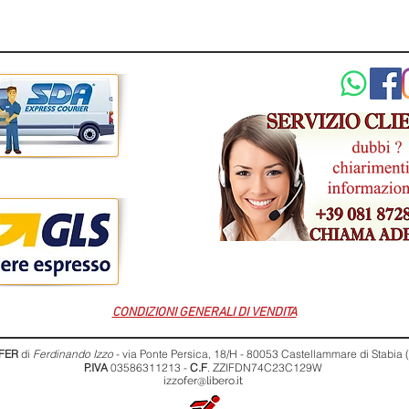
• Garanz
• 2 bruc
di pote
• Guide
accesso
separa
• Il bru
cottura
contorn
• Grigli
Weber 
• Compa
(access
• Il cal
CONDIZIONI GENERALI DI VENDITA
cibo in 
FER
di
Ferdinando Izzo
- via Ponte Persica, 18/H - 80053 Castellammare di Stabia
cottura
P.IVA
03586311213 -
C.F
. ZZIFDN74C23C129W
• Accen
izzofer@libero.it
dei sin