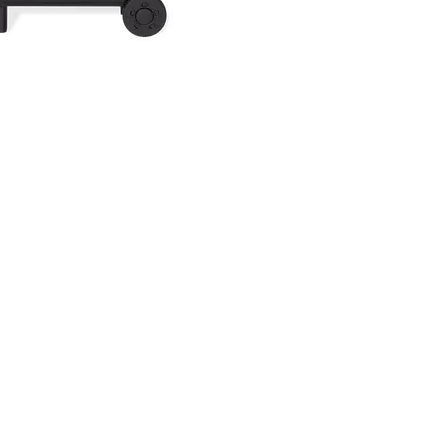
-Weber
-Griglia
-Coperc
-Casset
vernicia
Dimensi
Prodott
117x68x