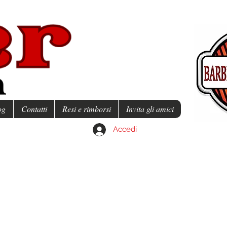
og
Contatti
Resi e rimborsi
Invita gli amici
Accedi