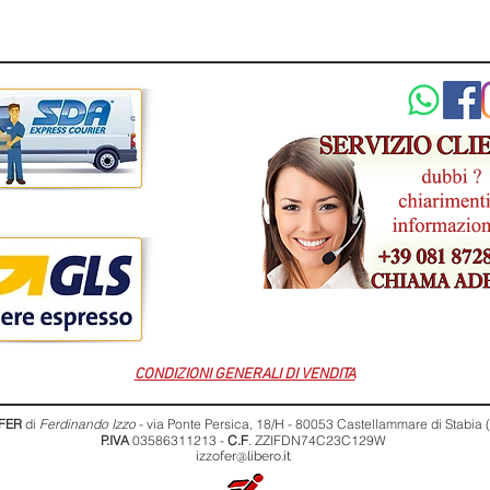
CONDIZIONI GENERALI DI VENDITA
FER
di
Ferdinando Izzo
- via Ponte Persica, 18/H - 80053 Castellammare di Stabia
P.IVA
03586311213 -
C.F
. ZZIFDN74C23C129W
izzofer@libero.it