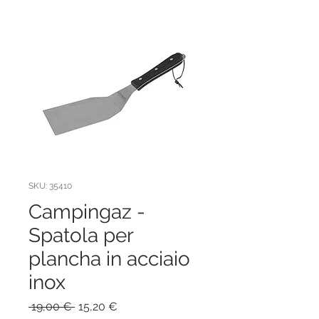
SKU: 35410
Campingaz -
Spatola per
plancha in acciaio
inox
Prezzo
Prezzo
 19,00 € 
15,20 €