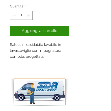
regolare
scontato
Quantità
*
Aggiungi al carrello
Satola in iossidabile lavabile in
lavastoviglie con impugnatura
comoda, progettata
appositamente per mescolare
facilmente verdure, carne o frutti
di mare. Consente anche una
migliore pulizia della superfice
della plancha e agevola la
rimozione dei residui della griglia.