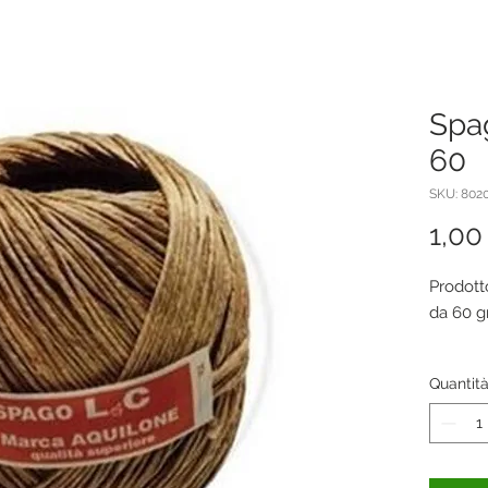
Spa
60
SKU: 802
1,00
Prodott
da 60 gr
Quantit