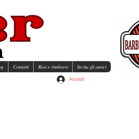
og
Contatti
Resi e rimborsi
Invita gli amici
Accedi