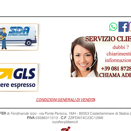
CONDIZIONI GENERALI DI VENDITA
FER
di
Ferdinando Izzo
- via Ponte Persica, 18/H - 80053 Castellammare di Stabia
P.IVA
03586311213 -
C.F
. ZZIFDN74C23C129W
izzofer@libero.it