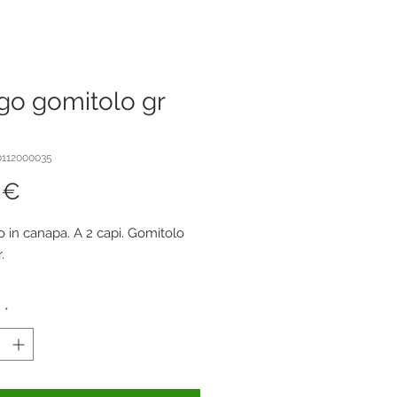
go gomitolo gr
0112000035
Prezzo
 €
o in canapa. A 2 capi. Gomitolo
.
à
*