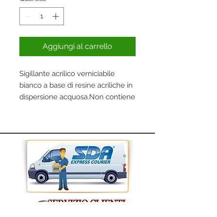
Aggiungi al carrello
Sigillante acrilico verniciabile
bianco a base di resine acriliche in
dispersione acquosa.Non contiene
solventi. È sovraverniciabile.
Specifico per la sigillatura di infissi
porte e finestre cassonetti e
sigillare fessure e crepe nelle
murature.
Cartuccia da ml.280