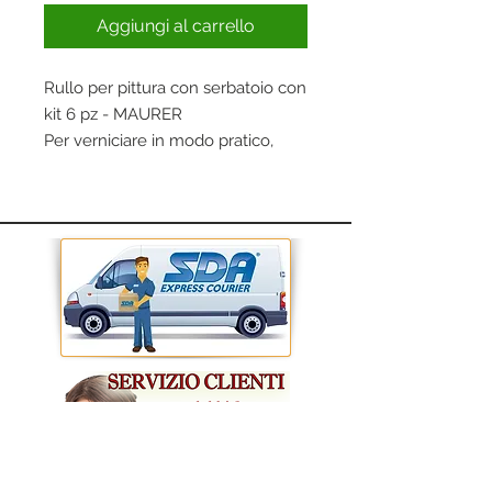
Aggiungi al carrello
Rullo per pittura con serbatoio con
kit 6 pz - MAURER
Per verniciare in modo pratico,
semplice e veloce pareti, soffitti e
bordi.
Ideale per pitture all'acqua.
Utilizzo semplice: basta svitare il
tappo del rullo e versare al suo
interno la pittura tramite l'apposito
dosatore, ed iniziare a pitturare!
contiene:
- 1 rullo floccato 165 mm.
- 1 rullo floccato chroming per
rifinitura da 65 mm.
- 1 pennello angolare
- 1 dosatore con beccuccio