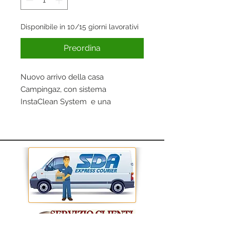
Disponibile in 10/15 giorni lavorativi
Preordina
Nuovo arrivo della casa
Campingaz, con sistema
InstaClean System e una
riduzione delle fiammate grazie al
nuovo design della superfice di
cottura.
Caratteritiche:
Accensione piezo;
Coperchio/forno con
indicatore di temperatura;
Cassetto raccogli grasso
frontale per una facile pulizia;
Pannello frontale porta