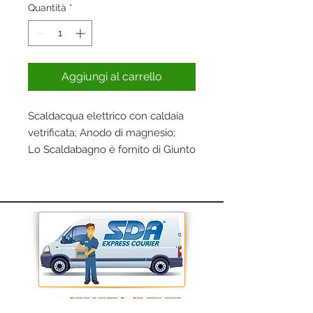
Quantità
*
Aggiungi al carrello
Scaldacqua elettrico con caldaia
vetrificata; Anodo di magnesio;
Lo Scaldabagno è fornito di Giunto
Dielettrico, utile per preservarlo
dalle Correnti Elettrostatiche che
possono attaccare e danneggiare
lo Scaldabagno.