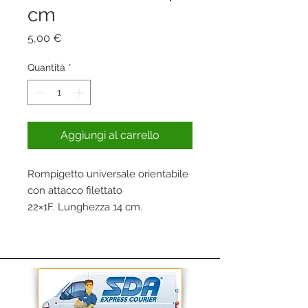
cm
Prezzo
5,00 €
Quantità
*
Aggiungi al carrello
Rompigetto universale orientabile
con attacco filettato
22×1F. Lunghezza 14 cm.
Con economizzatore d'acqua.