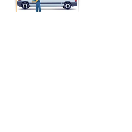
CONDIZIONI GENERALI DI VENDITA
IZZOFER
di
Ferdinando Izzo
- via Ponte
Persica, 18/H - 80053 Castellammare di Stabia