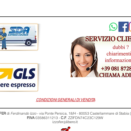
CONDIZIONI GENERALI DI VENDITA
FER
di
Ferdinando Izzo
- via Ponte Persica, 18/H - 80053 Castellammare di Stabia
P.IVA
03586311213 -
C.F
. ZZIFDN74C23C129W
izzofer@libero.it