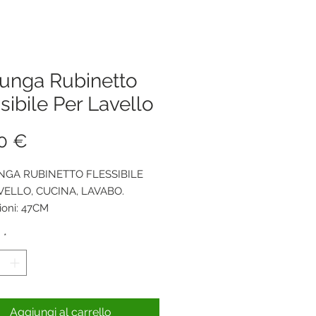
lunga Rubinetto
sibile Per Lavello
Prezzo
0 €
GA RUBINETTO FLESSIBILE
VELLO, CUCINA, LAVABO.
oni: 47CM
à
*
Aggiungi al carrello