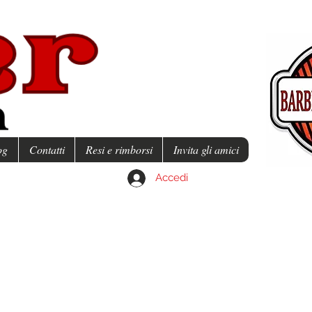
og
Contatti
Resi e rimborsi
Invita gli amici
Accedi