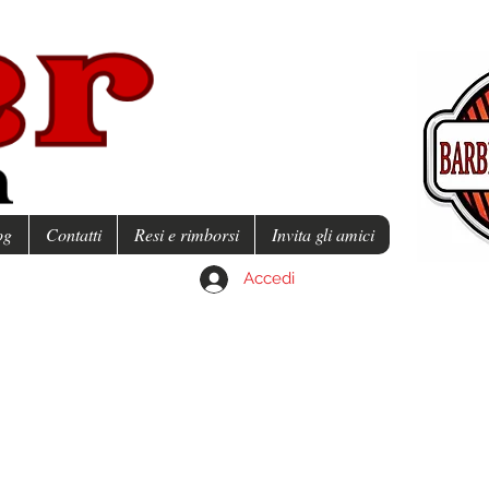
og
Contatti
Resi e rimborsi
Invita gli amici
Accedi