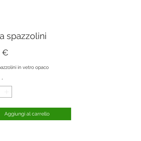
a spazzolini
Prezzo
 €
pazzolini in vetro opaco
à
*
Aggiungi al carrello