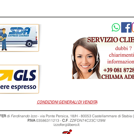
CONDIZIONI GENERALI DI VENDITA
FER
di
Ferdinando Izzo
- via Ponte Persica, 18/H - 80053 Castellammare di Stabia
P.IVA
03586311213 -
C.F
. ZZIFDN74C23C129W
izzofer@libero.it