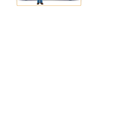
CONDIZIONI GENERALI DI VENDITA
IZZOFER
di
Ferdinando Izzo
- via Ponte
Persica, 18/H - 80053 Castellammare di Stabia
(NA)
P.IVA
03586311213
-
C.F
. ZZIFDN74C23C129W