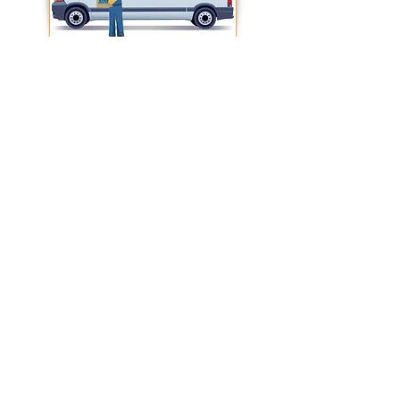
CONDIZIONI GENERALI DI VENDITA
IZZOFER
di
Ferdinando Izzo
- via Ponte
Persica, 18/H - 80053 Castellammare di Stabia