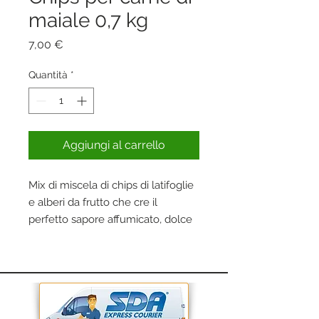
maiale 0,7 kg
Prezzo
7,00 €
Quantità
*
Aggiungi al carrello
Mix di miscela di chips di latifoglie
e alberi da frutto che cre il
perfetto sapore affumicato, dolce
e delicato per tutti i piatti a base di
carne di maiale. Provalo con le
costine, il maiale sfilacciato, le
braciole di maiale ecc.