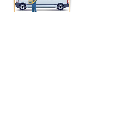
CONDIZIONI GENERALI DI VENDITA
IZZOFER
di
Ferdinando Izzo
- via Ponte