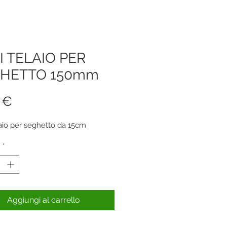
I TELAIO PER
HETTO 150mm
Prezzo
 €
laio per seghetto da 15cm
à
*
Aggiungi al carrello