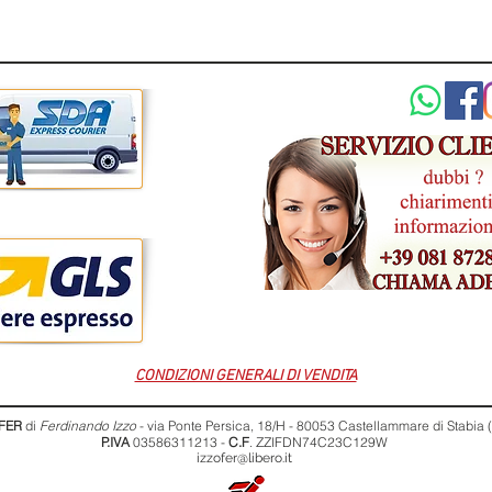
CONDIZIONI GENERALI DI VENDITA
FER
di
Ferdinando Izzo
- via Ponte Persica, 18/H - 80053 Castellammare di Stabia
P.IVA
03586311213 -
C.F
. ZZIFDN74C23C129W
izzofer@libero.it