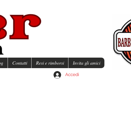
og
Contatti
Resi e rimborsi
Invita gli amici
Accedi