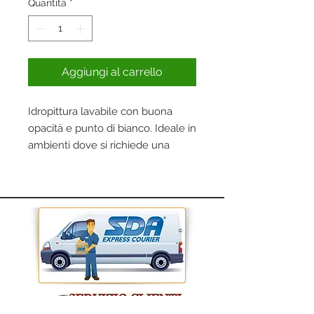
Quantità
*
Aggiungi al carrello
Idropittura lavabile con buona
opacità e punto di bianco. Ideale in
ambienti dove si richiede una
elevata traspirabilità.
• Resa: 8-10 mq/lt
• Diluizione: Pennello 30-35% con
acqua Rullo 25-35% con acqua
• Aspetto del film: Opaco
• Applicazione: Interni