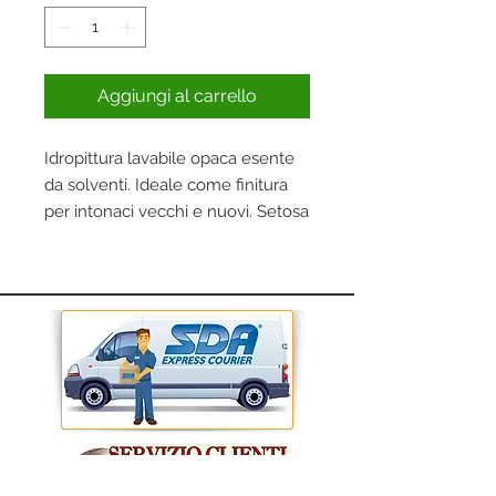
Aggiungi al carrello
Idropittura lavabile opaca esente
da solventi. Ideale come finitura
per intonaci vecchi e nuovi. Setosa
al tatto. Buona lavabilità.
• Resa: 12-14 mq/lt
• Diluizione: 20-40% con acqua
• Aspetto del film: Opaco
• Applicazione: Interni