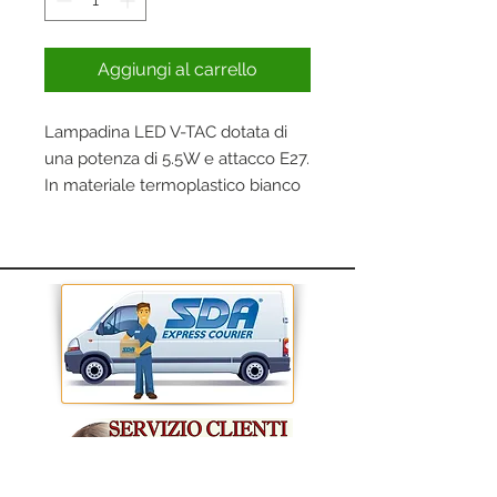
Aggiungi al carrello
Lampadina LED V-TAC dotata di
una potenza di 5.5W e attacco E27.
In materiale termoplastico bianco
e alluminio.
Questo prodotto dispone di un
fascio luminoso di 200° e flusso
luminoso di 470lm.