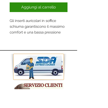
Aggiungi al carrello
Gli inserti auricolari in soffice
schiuma garantiscono il massimo
comfort e una bassa pressione
all'interno dell'orecchio
La loro superficie liscia e
resistente allo sporco è garanzia di
maggiore igiene, durata e comfort.
Il design conico si adatta
comodamente ai canali auricolari
La morbida schiuma in poliuretano
è ipoallergenica
Gli inserti auricolari della serie 1100
di 3M&trade sono realizzati in
schiuma poliuretanica flessibile e
ipoallergenica, per un comfort
ottimale e una pressione minima