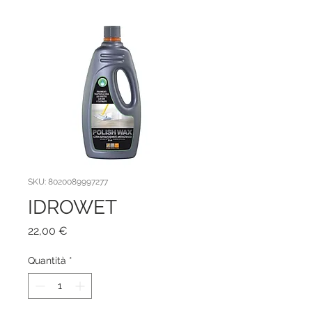
SKU: 8020089997277
IDROWET
Prezzo
22,00 €
Quantità
*