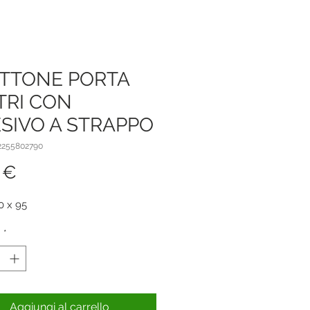
TTONE PORTA
TRI CON
SIVO A STRAPPO
2255802790
Prezzo
 €
0 x 95
à
*
Aggiungi al carrello