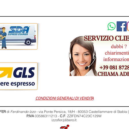
CONDIZIONI GENERALI DI VENDITA
FER
di
Ferdinando Izzo
- via Ponte Persica, 18/H - 80053 Castellammare di Stabia
P.IVA
03586311213 -
C.F
. ZZIFDN74C23C129W
izzofer@libero.it