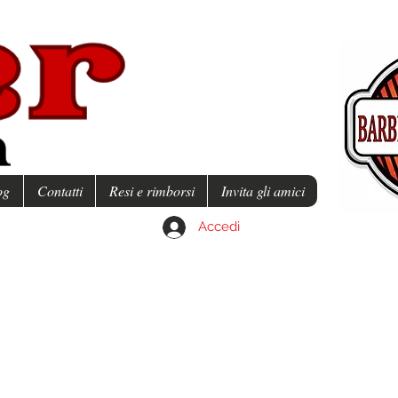
og
Contatti
Resi e rimborsi
Invita gli amici
Accedi