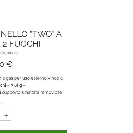
NELLO “TWO” A
 2 FUOCHI
8815760027
Prezzo
00 €
o a gas per uso esterno Vinco a
chi – 3,0kg –
di supporto smaltata removibile
 fiamme 1,2/1,2Kw
à
*