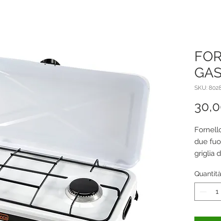
FOR
GAS
SKU: 802
30,
Fornell
due fuo
griglia 
potenza
Quantit