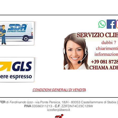
CONDIZIONI GENERALI DI VENDITA
FER
di
Ferdinando Izzo
- via Ponte Persica, 18/H - 80053 Castellammare di Stabia
P.IVA
03586311213 -
C.F
. ZZIFDN74C23C129W
izzofer@libero.it