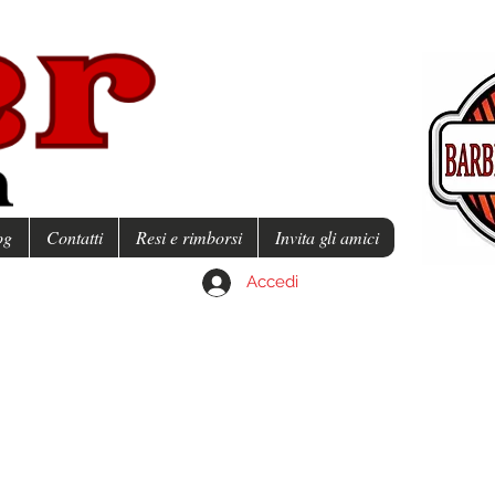
og
Contatti
Resi e rimborsi
Invita gli amici
Accedi