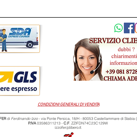
CONDIZIONI GENERALI DI VENDITA
FER
di
Ferdinando Izzo
- via Ponte Persica, 18/H - 80053 Castellammare di Stabia
P.IVA
03586311213 -
C.F
. ZZIFDN74C23C129W
izzofer@libero.it