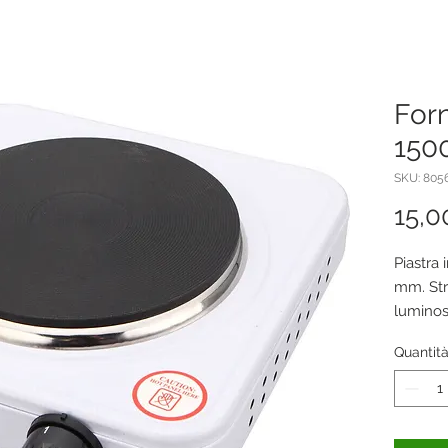
Forn
150
SKU: 805
15,0
Piastra 
mm. Str
luminos
appoggi
Quantit
220-240