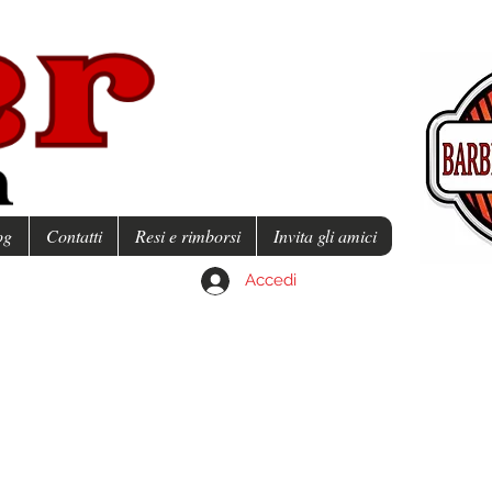
og
Contatti
Resi e rimborsi
Invita gli amici
Accedi