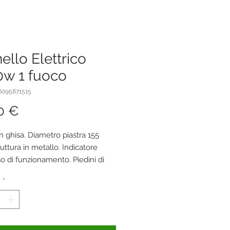
ello Elettrico
0w 1 fuoco
6095871515
Prezzo
0 €
in ghisa. Diametro piastra 155
uttura in metallo. Indicatore
o di funzionamento. Piedini di
o antiscivolo. Alimentazione: AC
à
*
V ~ 50/60Hz. Potenza: 1500 W.