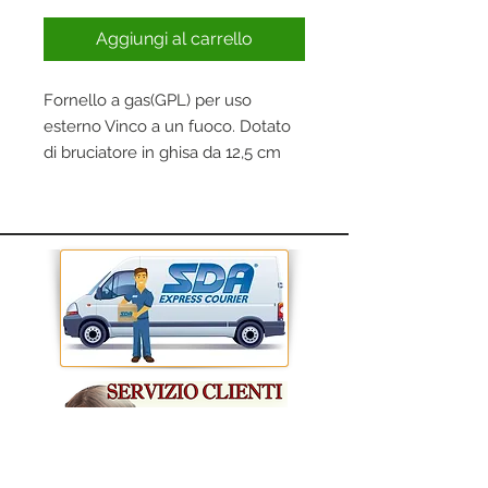
Aggiungi al carrello
Fornello a gas(GPL) per uso
esterno Vinco a un fuoco. Dotato
di bruciatore in ghisa da 12,5 cm
con fiamma regolabile (potenza
8,0 Kw) e rubinetto regolatore gas
in ottone. Base smaltata nero in
acciaio. Ideale per cucinare
all’aperto, in campeggio o per
cuocere conserve e marmellate.