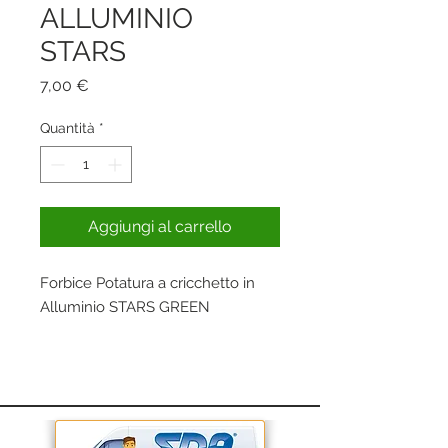
ALLUMINIO
STARS
Prezzo
7,00 €
Quantità
*
Aggiungi al carrello
Forbice Potatura a cricchetto in
Alluminio STARS GREEN
Permettono di effettuare tagli netti
e precisi senza sforzo.
Ideale per il legno ma anche per
cartone, ossa di pollo ecc