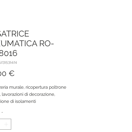
SATRICE
UMATICA RO-
8016
5231531424
Prezzo
00 €
eria murale, ricopertura poltrone
, lavorazioni di decorazione,
zione di isolamenti
acustici, interni roulottes-
à
*
nautica
trice prevede il tastatore, ossia il
ivo di protezione se sale e