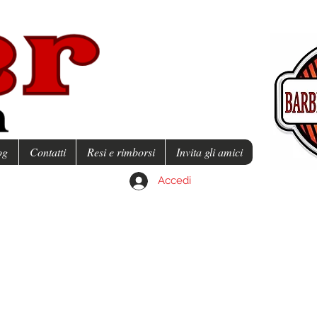
og
Contatti
Resi e rimborsi
Invita gli amici
Accedi