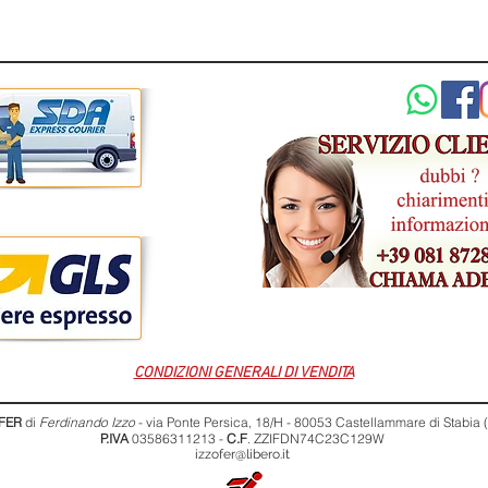
CONDIZIONI GENERALI DI VENDITA
FER
di
Ferdinando Izzo
- via Ponte Persica, 18/H - 80053 Castellammare di Stabia
P.IVA
03586311213 -
C.F
. ZZIFDN74C23C129W
izzofer@libero.it