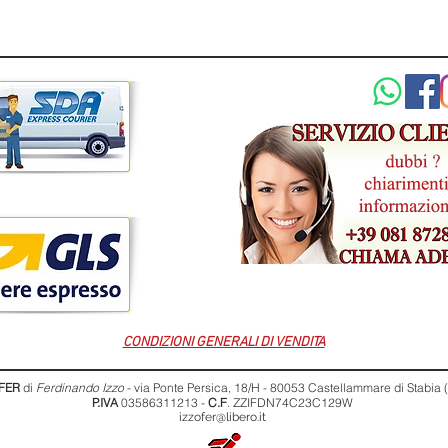
CONDIZIONI GENERALI DI VENDITA
FER
di
Ferdinando Izzo
- via Ponte Persica, 18/H - 80053 Castellammare di Stabia
P.IVA
03586311213 -
C.F
. ZZIFDN74C23C129W
izzofer@libero.it