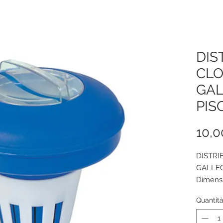
DIS
CL
GAL
PIS
10,0
DISTRI
GALLEG
Dimens
16,9 x 1
Quantit