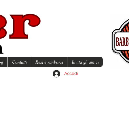
og
Contatti
Resi e rimborsi
Invita gli amici
Accedi