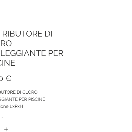
TRIBUTORE DI
ORO
LEGGIANTE PER
CINE
Prezzo
0 €
BUTORE DI CLORO
GIANTE PER PISCINE
ione LxPxH
7,0 x 17,9 cm
à
*