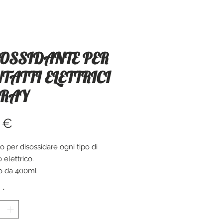
OSSIDANTE PER
TATTI ELETTRICI
PRAY
Prezzo
 €
o per disossidare ogni tipo di
 elettrico.
o da 400ml
à
*