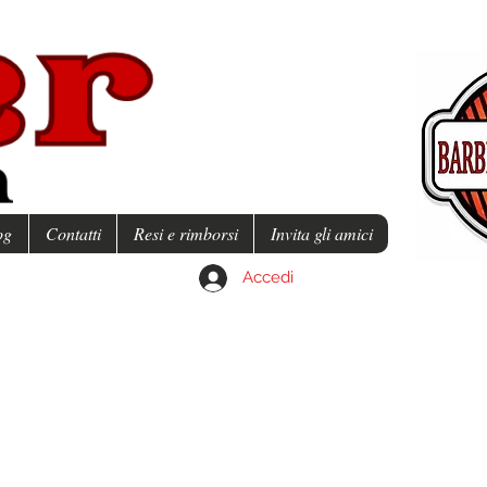
og
Contatti
Resi e rimborsi
Invita gli amici
Accedi