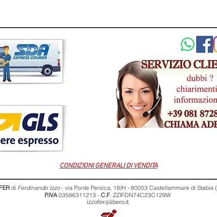
CONDIZIONI GENERALI DI VENDITA
FER
di
Ferdinando Izzo
- via Ponte Persica, 18/H - 80053 Castellammare di Stabia
P.IVA
03586311213 -
C.F
. ZZIFDN74C23C129W
izzofer@libero.it