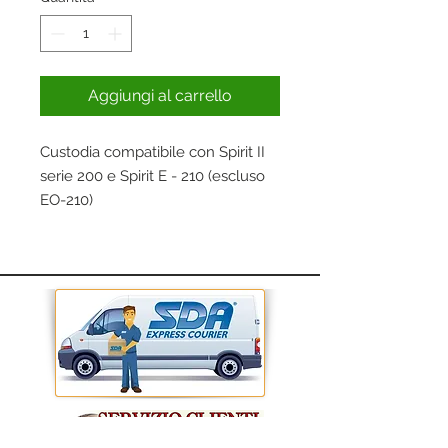
Aggiungi al carrello
Custodia compatibile con Spirit II
serie 200 e Spirit E - 210 (escluso
EO-210)
Resistente custodia in poliestere
traspirante. Ti aiuterà a proteggere
il bbq dagli agenti atmosferici e
dalla polvere