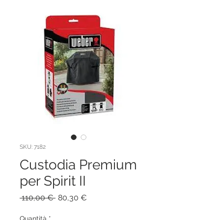
SKU: 7182
Custodia Premium
per Spirit II
Prezzo
Prezzo
 110,00 € 
80,30 €
regolare
scontato
Quantità
*