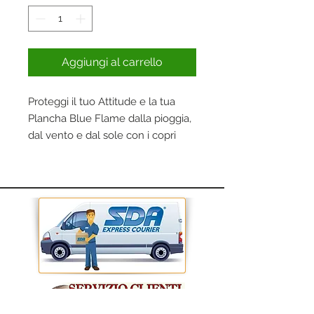
Aggiungi al carrello
Proteggi il tuo Attitude e la tua
Plancha Blue Flame dalla pioggia,
dal vento e dal sole con i copri
bbq.
Il copri bbq impermeabile
garantisce che il bbq non si
arruginisca, si sbiadisca, o si
danneggi quando non è in uso e
può essere salvaguardato con un
laccio per un montaggio sicuro