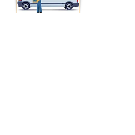
campo medico, dentistico,
alimentare grazie alle emissioni di
aria prive di oli e quindi più pulite.
Dotato di maniglia “comfort”,
doppio manometro, 2 supporti
antivibrazione anteriori + 2 ruote
maggiorate per una stabilità al top
della categoria, pressostato.
CONDIZIONI GENERALI DI VENDITA
L’imballo contiene: 1 compressore
d’aria – 1 filtro
IZZOFER
di
Ferdinando Izzo
- via Ponte
Persica, 18/H - 80053 Castellammare di Stabia