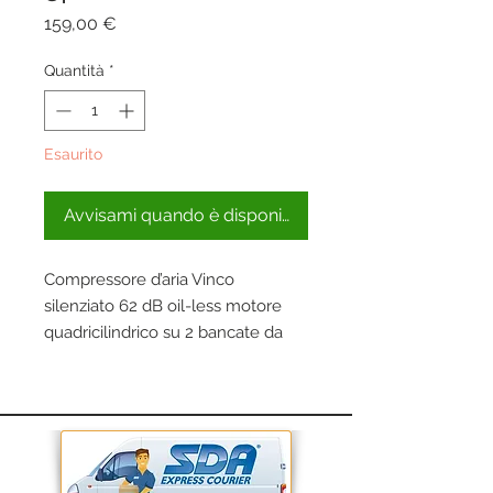
Prezzo
159,00 €
Quantità
*
Esaurito
Avvisami quando è disponibile
Compressore d’aria Vinco
silenziato 62 dB oil-less motore
quadricilindrico su 2 bancate da
50l, maneggevole ideale per usi
casalinghi e hobbistici e semi-
professionali quali soffiaggio,
gonfiaggio, pittura ad aerografo,
uso di attrezzi ad aria compressa,
lavori di verniciatura ma anche in