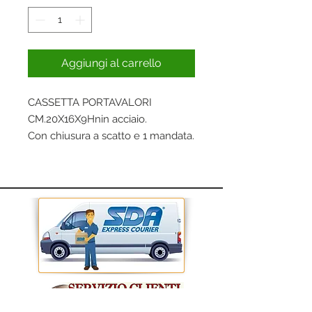
Aggiungi al carrello
CASSETTA PORTAVALORI
CM.20X16X9Hnin acciaio.
Con chiusura a scatto e 1 mandata.
Serratura a cilindro.
Con 2 chiavi.
Senza scomparto.
Dimensioni cm 20x16x9nn