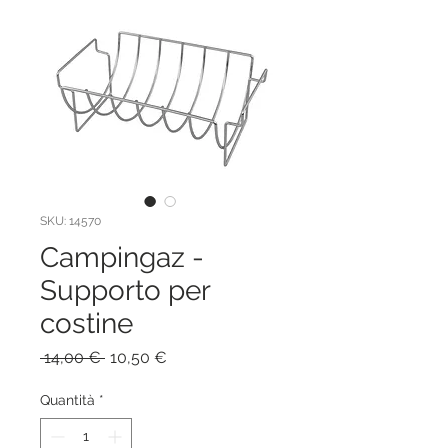
SKU: 14570
Campingaz -
Supporto per
costine
Prezzo
Prezzo
 14,00 € 
10,50 €
regolare
scontato
Quantità
*