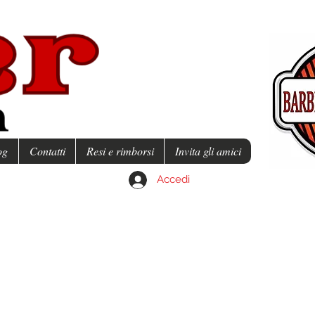
og
Contatti
Resi e rimborsi
Invita gli amici
Accedi