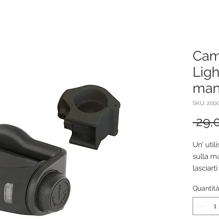
Camp
Ligh
man
SKU: 200
 29,
Un’ util
sulla m
lasciart
serali.
Quantit