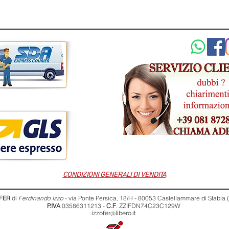
CONDIZIONI GENERALI DI VENDITA
FER
di
Ferdinando Izzo
- via Ponte Persica, 18/H - 80053 Castellammare di Stabia
P.IVA
03586311213 -
C.F
. ZZIFDN74C23C129W
izzofer@libero.it