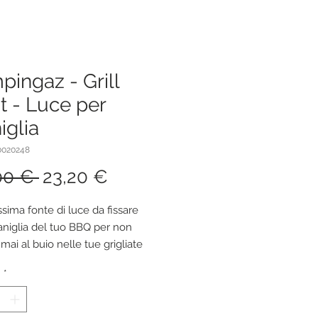
ingaz - Grill
t - Luce per
iglia
0020248
Prezzo
Prezzo
00 € 
23,20 €
regolare
scontato
issima fonte di luce da fissare 
aniglia del tuo BBQ per non 
i mai al buio nelle tue grigliate 
à
*