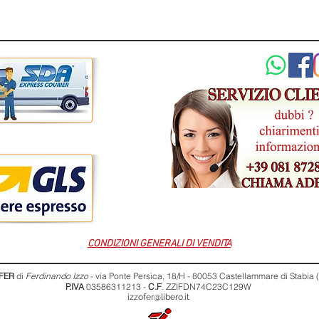
CONDIZIONI GENERALI DI VENDITA
FER
di
Ferdinando Izzo
- via Ponte Persica, 18/H - 80053 Castellammare di Stabia
P.IVA
03586311213 -
C.F
. ZZIFDN74C23C129W
izzofer@libero.it