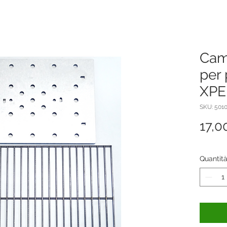
Camp
per 
XPE
SKU: 501
17,0
Quantit