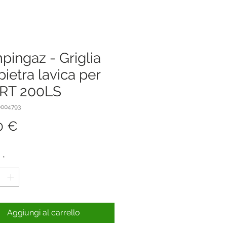
ingaz - Griglia
pietra lavica per
RT 200LS
0004793
Prezzo
0 €
à
*
Aggiungi al carrello