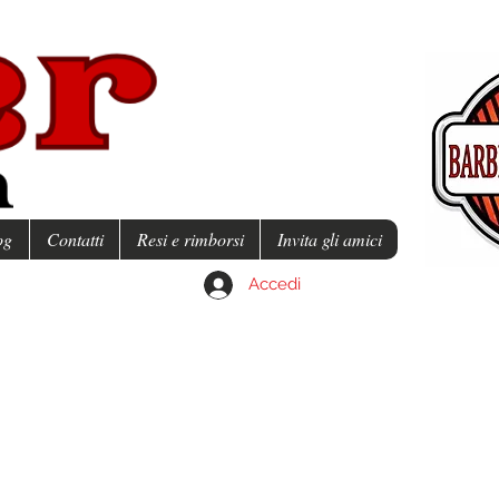
og
Contatti
Resi e rimborsi
Invita gli amici
Accedi