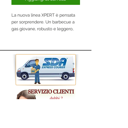
La nuova linea XPERT è pensata
per sorprendere. Un barbecue a
gas giovane, robusto e leggero,
che combina la qualità del made
in Italy con un design pratico e
maneggevole. Perfetto per chi
cerca un barbecue che non solo si
distingue per l’estetica, ma che
offre anche performance
eccellenti. La linea XPERT è ideale
per ogni tipo di grigliata, che tu sia
un esperto o un appassionato alle
prime armi, e la sua portabilità ti
permette di cucinare ovunque, dal
giardino di casa al campeggio.
Caratteristiche:
Accensione Piezo.
CONDIZIONI GENERALI DI VENDITA