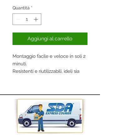
Quantità
*
Aggiungi al carrello
Montaggio facile e veloce in soli 2
minuti.
Resistenti e riutilizzabili, ideli sia
per tratti su strade innevate o
ghiacciate.
Silenziose e confortevoli, adatte
anche per auto non catenabili, non
danneggiano i cerchi ABS/EDB.
Disponibili per ruote da 13" a 23"
Da XS a XXL