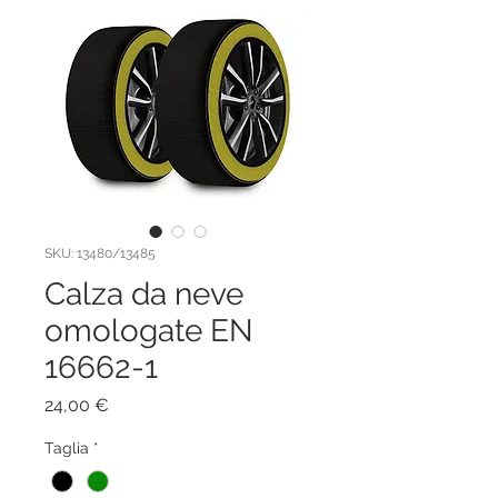
SKU: 13480/13485
Calza da neve
omologate EN
16662-1
Prezzo
24,00 €
Taglia
*