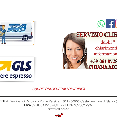
CONDIZIONI GENERALI DI VENDITA
FER
di
Ferdinando Izzo
- via Ponte Persica, 18/H - 80053 Castellammare di Stabia
P.IVA
03586311213 -
C.F
. ZZIFDN74C23C129W
izzofer@libero.it