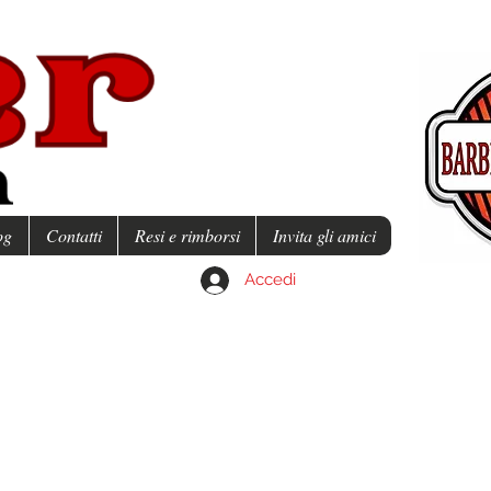
og
Contatti
Resi e rimborsi
Invita gli amici
Accedi