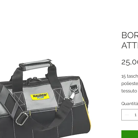
BOR
ATT
25,0
15 tasc
polieste
tessuto
base rig
Quantit
con trac
portata: