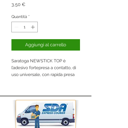
Prezzo
3,50 €
Quantità
*
Aggiungi al carrello
Saratoga NEWSTICK TOP è
l’adesivo fortepresa a contatto, di
uso universale, con rapida presa
iniziale, facilità di applicazione,
eccezionale forza di coesione,
ottima resistenza al calore, ai
detersivi, agli agenti atmosferici,
resa elevata.