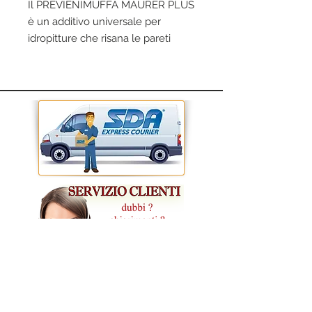
Il PREVIENIMUFFA MAURER PLUS
è un additivo universale per
idropitture che risana le pareti
trattate. Prodotto ideale per
trattare muri soggetti a condensa
e umidità. Previene la formazione
di muffa sia su muri interni che
esterni, inoltre rimuove in
profondità muffe, muschi, alghe e
le loro spore. Modalità d'impiego:
versare una confezione di additivo
da 250 ml in 10/14 litri di idropittura
e miscelare bene il composto
prima dell'applicazione. Colore:
trasparente.
CONDIZIONI GENERALI DI VENDITA